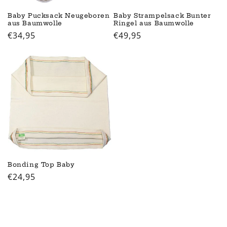
Baby Pucksack Neugeboren
Baby Strampelsack Bunter
aus Baumwolle
Ringel aus Baumwolle
Normaler
€34,95
Normaler
€49,95
Preis
Preis
Bonding Top Baby
Normaler
€24,95
Preis