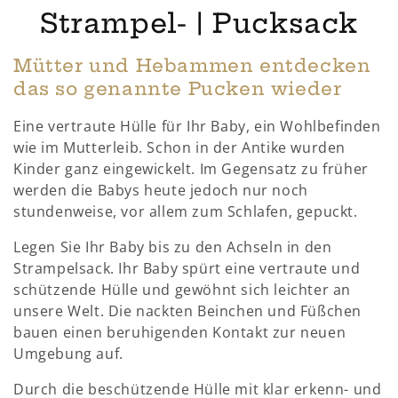
K
Strampel- | Pucksack
a
Mütter und Hebammen entdecken
t
das so genannte Pucken wieder
e
Eine vertraute Hülle für Ihr Baby, ein Wohlbefinden
wie im Mutterleib. Schon in der Antike wurden
g
Kinder ganz eingewickelt. Im Gegensatz zu früher
o
werden die Babys heute jedoch nur noch
stundenweise, vor allem zum Schlafen, gepuckt.
r
Legen Sie Ihr Baby bis zu den Achseln in den
i
Strampelsack. Ihr Baby spürt eine vertraute und
schützende Hülle und gewöhnt sich leichter an
e
unsere Welt. Die nackten Beinchen und Füßchen
:
bauen einen beruhigenden Kontakt zur neuen
Umgebung auf.
Durch die beschützende Hülle mit klar erkenn- und