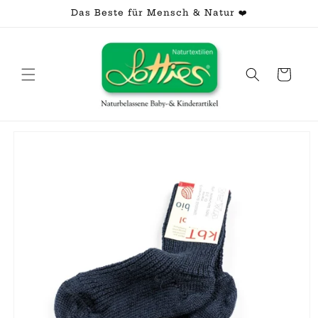
Direkt
Das Beste für Mensch & Natur ❤️
zum
Inhalt
Warenkorb
oduktinformationen
ringen