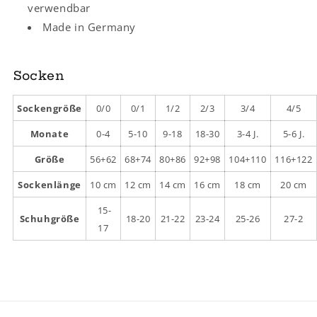
verwendbar
Made in Germany
Socken
Sockengröße
0/0
0/1
1/2
2/3
3/4
4/5
Monate
0-4
5-10
9-18
18-30
3-4 J.
5-6 J.
Größe
56+62
68+74
80+86
92+98
104+110
116+122
Sockenlänge
10 cm
12 cm
14 cm
16 cm
18 cm
20 cm
15-
Schuhgröße
18-20
21-22
23-24
25-26
27-2
17