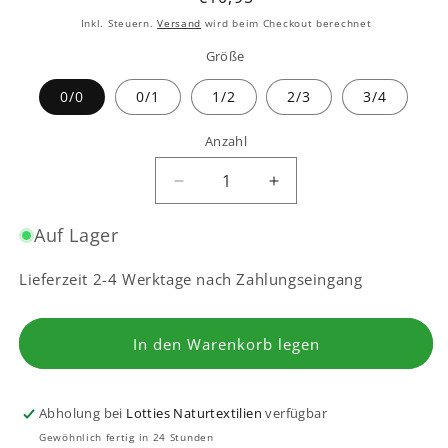
Preis
Inkl. Steuern.
Versand
wird beim Checkout berechnet
Größe
0/0
0/1
1/2
2/3
3/4
Anzahl
Verringere
Erhöhe
die
die
Menge
Menge
Auf Lager
für
für
Baby
Baby
Lieferzeit 2-4 Werktage nach Zahlungseingang
Socken
Socken
Marine
Marine
aus
aus
In den Warenkorb legen
Schurwolle
Schurwolle
Abholung bei
Lotties Naturtextilien
verfügbar
Gewöhnlich fertig in 24 Stunden