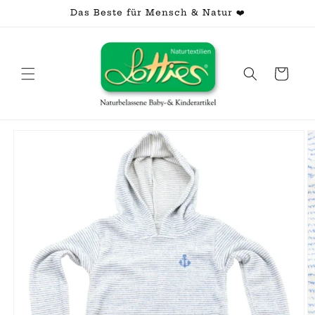
Direkt
Das Beste für Mensch & Natur ❤️
zum
Inhalt
Warenkorb
oduktinformationen
ringen