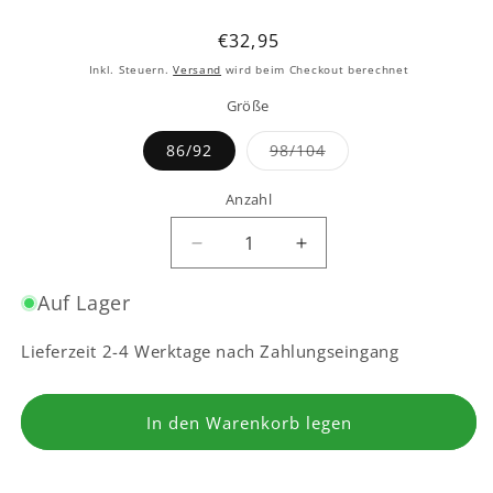
Normaler
€32,95
Preis
Inkl. Steuern.
Versand
wird beim Checkout berechnet
Größe
Variante
86/92
98/104
ausverkauft
oder
nicht
Anzahl
verfügbar
Verringere
Erhöhe
die
die
Menge
Menge
Auf Lager
für
für
Kinder
Kinder
Lieferzeit 2-4 Werktage nach Zahlungseingang
Kapuzenshirt
Kapuzenshirt
Tivoli
Tivoli
aus
aus
In den Warenkorb legen
Frottee
Frottee