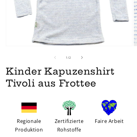
von
1
/
2
Kinder Kapuzenshirt
Tivoli aus Frottee
Regionale
Zertifizierte
Faire Arbeit
Produktion
Rohstoffe