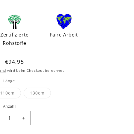
Zertifizierte
Faire Arbeit
Rohstoffe
Normaler
€94,95
Preis
and
wird beim Checkout berechnet
Länge
Variante
Variante
110cm
130cm
ausverkauft
ausverkauft
oder
oder
nicht
nicht
Anzahl
verfügbar
verfügbar
rringere
Erhöhe
e
die
enge
Menge