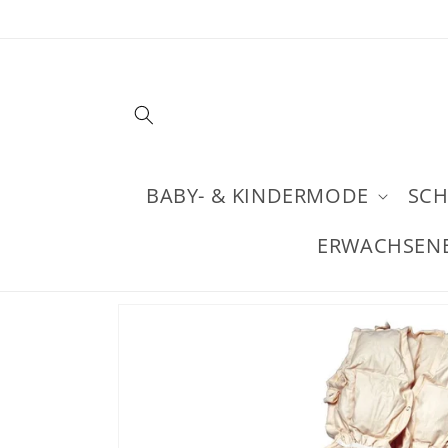
Direkt
zum
Inhalt
BABY- & KINDERMODE
SCH
ERWACHSEN
Zu
Produktinformationen
springen