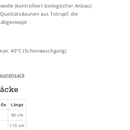
olle (kontrolliert biologischer Anbau)
Qualitätsdaunen aus Totrupf, die
 abgesteppt
max. 40°C (Schonwaschgang)
Daunensack
säcke
öße
Länge
90 cm
110 cm