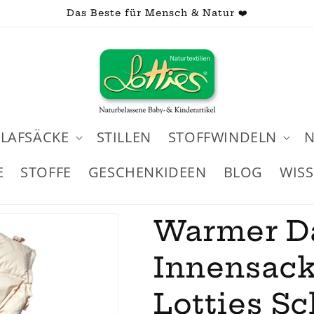
Das Beste für Mensch & Natur ❤️
LAFSÄCKE
STILLEN
STOFFWINDELN
N
E
STOFFE
GESCHENKIDEEN
BLOG
WIS
Warmer D
Innensack
Lotties Sc